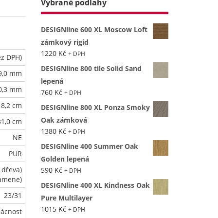
Vybrané podlahy
DESIGNline 600 XL Moscow Loft
zámkový rigid
1220
Kč
+ DPH
ez DPH)
DESIGNline 800 tile Solid Sand
9,0 mm
lepená
0,3 mm
760
Kč
+ DPH
18,2 cm
DESIGNline 800 XL Ponza Smoky
Oak zámková
31,0 cm
1380
Kč
+ DPH
NE
DESIGNline 400 Summer Oak
PUR
Golden lepená
 dřeva)
590
Kč
+ DPH
amene)
DESIGNline 400 XL Kindness Oak
23/31
Pure Multilayer
1015
Kč
+ DPH
mácnost