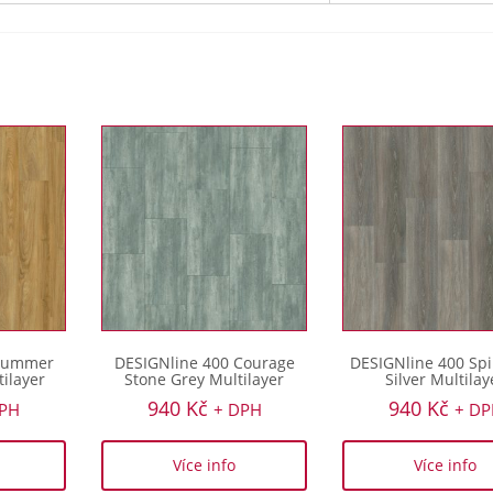
 Summer
DESIGNline 400 Courage
DESIGNline 400 Spi
ilayer
Stone Grey Multilayer
Silver Multilay
940
Kč
940
Kč
DPH
+ DPH
+ DP
Více info
Více info