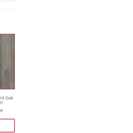
rit Oak
er
H