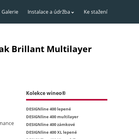
Galerie
Instalace a údržba
Ke stažení
 Brillant Multilayer
Kolekce wineo®
DESIGNline 400 lepené
DESIGNline 400 multilayer
omance
DESIGNline 400 zámkové
DESIGNline 400 XL lepené