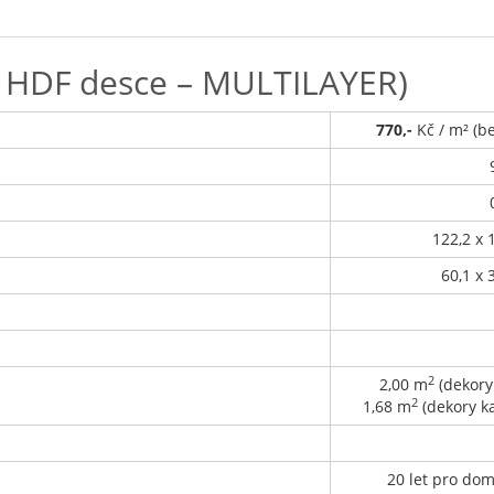
a HDF desce – MULTILAYER)
770,-
Kč / m² (b
122,2 x 
60,1 x 
2
2,00 m
(dekory
2
1,68 m
(dekory k
20 let pro do