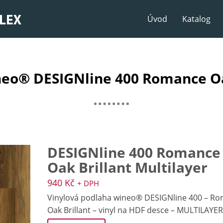
Úvod
Katalog
neo® DESIGNline 400 Romance Oak
DESIGNline 400 Romance
Oak Brillant Multilayer
940
Kč
+ DPH
Vinylová podlaha wineo® DESIGNline 400 – R
Oak Brillant – vinyl na HDF desce – MULTILAYER