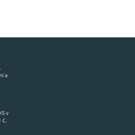
.
ní a
KS v
 C.