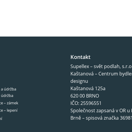
Kontakt
Supellex – svět podlah, s.r.o
Kaštanová – Centrum bydle
designu
Kaštanová 125a
e a údržba
620 00 BRNO
, údržba
IČO: 25596551
ce – zámek
Společnost zapsaná v OR u 
ce – lepení
Brně – spisová značka 36981
ní