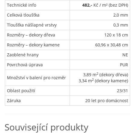
Technické info
482,-
Kč / m² (bez DPH)
Celková tloušťka
2,0 mm
Tloušťka nášlapné vrstvy
0,3 mm
Rozměry – dekory dřeva
120 x 18 cm
Rozměry – dekory kamene
60,96 x 30,48 cm
Zaoblené hrany
NE
Povrchová úprava
PUR
2
3,89 m
(dekory dřeva)
Množství v balení pro rozměr
2
3,34 m
(dekory kamene)
Oblast použití
23/31
Záruka
20 let pro domácnost
Související produkty