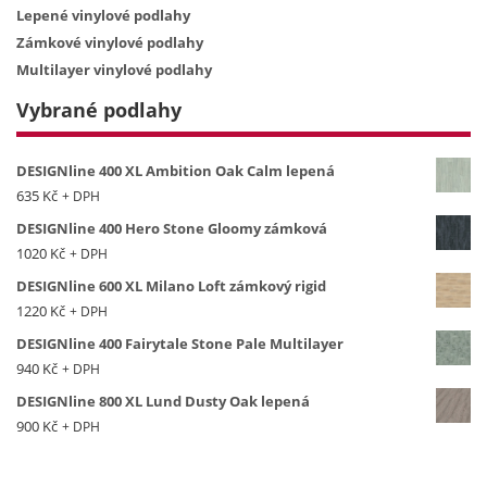
Lepené vinylové podlahy
Zámkové vinylové podlahy
Multilayer vinylové podlahy
Vybrané podlahy
DESIGNline 400 XL Ambition Oak Calm lepená
635
Kč
+ DPH
DESIGNline 400 Hero Stone Gloomy zámková
1020
Kč
+ DPH
DESIGNline 600 XL Milano Loft zámkový rigid
1220
Kč
+ DPH
DESIGNline 400 Fairytale Stone Pale Multilayer
940
Kč
+ DPH
DESIGNline 800 XL Lund Dusty Oak lepená
900
Kč
+ DPH